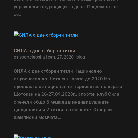
упражнения подходящи за деца. Предимно ще
се...
СИЛА с две отборни титли
от
sportclubsila
|
сеп. 27, 2020
|
blog
СИЛА с две отборни титли Национално
първенство по Шотокан карате-до 2020 На
провелото се национално първенство по карате
Шотокан на 26-27.09.2020г., спортен клуб Сила
спечели общо 5 медала в индивидуалните
дисциплини и 2 титли в отборните. Отборни
шампиони момчета...