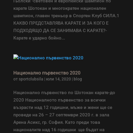
Гьолски -световен и европейски шампион по
карате Шотокан и многократен национален
шампион, главен треньор в Спортен Клуб СИЛА.1
КАКВО ПРЕДСТАВЛЯВА КАРАТЕ И ЗА КОГО Е
ПОДХОДЯЩО ДА СЕ ЗАНИМАВА С КАРАТЕ?-
Карате е ударно бойно...
Национално първенство 2020
от
sportclubsila
|
юли 14, 2020
|
blog
Национално първенство по Шотокан карате-до
2020 Националното първенство за всички
възрасти над 12 годишни, мъже и жени ще се
проведе на 26 – 27 септември 2020 г. в зала
Арена Асикс, гр. София. Като преди това
националите над 16 годишни ще бъдат на