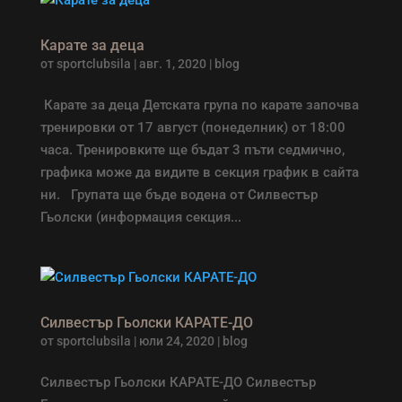
Карате за деца
от
sportclubsila
|
авг. 1, 2020
|
blog
Карате за деца Детската група по кaрате започва
тренировки от 17 август (понеделник) от 18:00
часа. Тренировките ще бъдат 3 пъти седмично,
графика може да видите в секция график в сайта
ни. Групата ще бъде водена от Силвестър
Гьолски (информация секция...
Силвестър Гьолски КАРАТЕ-ДО
от
sportclubsila
|
юли 24, 2020
|
blog
Силвестър Гьолски КАРАТЕ-ДО Силвестър